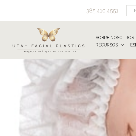
Ir
385.410.4551
al
contenido
SOBRE NOSOTROS
RECURSOS
ES