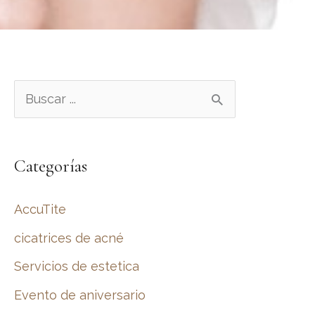
B
u
s
Categorías
c
a
AccuTite
r
cicatrices de acné
:
Servicios de estetica
Evento de aniversario